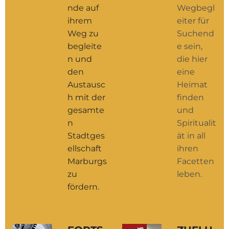
nde auf
Wegbegl
ihrem
eiter für
Weg zu
Suchend
begleite
e sein,
n und
die hier
den
eine
Austausc
Heimat
h mit der
finden
gesamte
und
n
Spiritualit
Stadtges
ät in all
ellschaft
ihren
Marburgs
Facetten
zu
leben.
fördern.