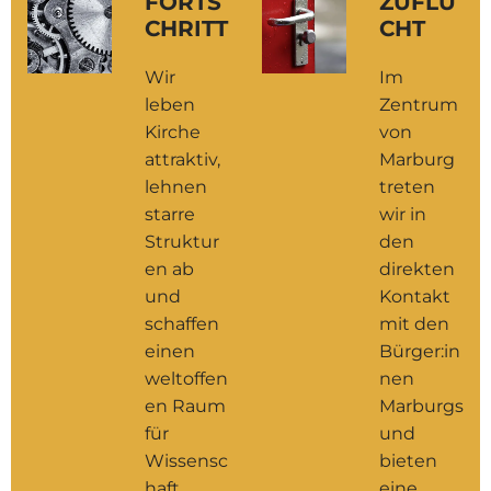
FORTS
ZUFLU
CHRITT
CHT
Wir
Im
leben
Zentrum
Kirche
von
attraktiv,
Marburg
lehnen
treten
starre
wir in
Struktur
den
en ab
direkten
und
Kontakt
schaffen
mit den
einen
Bürger:in
weltoffen
nen
en Raum
Marburgs
für
und
Wissensc
bieten
haft,
eine