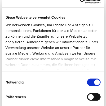
Lassen Sie sich in vier Minuten durch über
3000m² KA.RE. führen und mit in unsere Vision
hineinnehmen.
Diese Webseite verwendet Cookies
Wir verwenden Cookies, um Inhalte und Anzeigen zu
personalisieren, Funktionen für soziale Medien anbieten
zu können und die Zugriffe auf unsere Website zu
analysieren. Außerdem geben wir Informationen zu Ihrer
Verwendung unserer Website an unsere Partner für
Bitte akzeptieren Sie Marketing-
Cookies, um dieses Video anzusehen.
soziale Medien, Werbung und Analysen weiter. Unsere
Partner führen diese Informationen möglicherweise mit
Accept cookies
weiteren Daten zusammen, die Sie ihnen bereitgestellt
haben oder die sie im Rahmen Ihrer Nutzung der Dienste
gesammelt haben.
Einwilligungsauswahl
Notwendig
Präferenzen