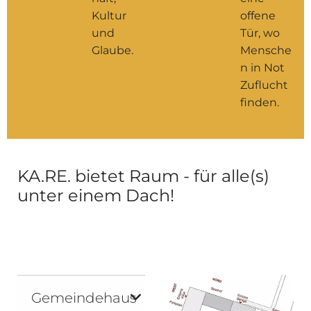
Kultur
offene
und
Tür, wo
Glaube.
Mensche
n in Not
Zuflucht
finden.
KA.RE. bietet Raum - für alle(s)
unter einem Dach!
Gemeindehaus