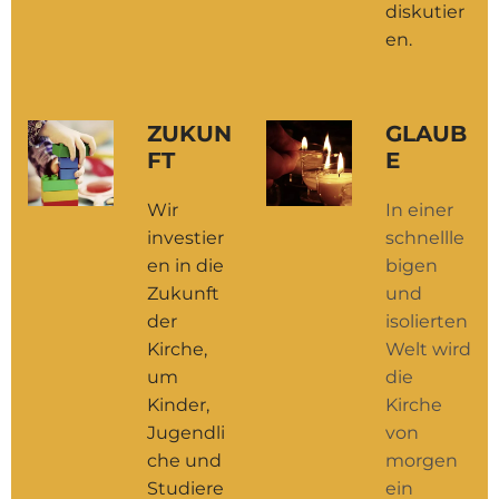
diskutier
en.
ZUKUN
GLAUB
FT
E
Wir
In einer
investier
schnellle
en in die
bigen
Zukunft
und
der
isolierten
Kirche,
Welt wird
um
die
Kinder,
Kirche
Jugendli
von
che und
morgen
Studiere
ein