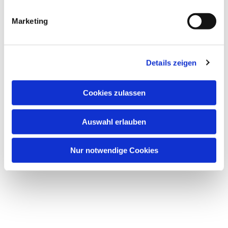
nachdem Sie den Bauarbeiterinnen und
Bauarbeitern den Sommer über schon ein bisschen
Marketing
Abkühlung beschert hat.
Details zeigen
Cookies zulassen
Dies könnte Sie auch
interessieren
Auswahl erlauben
Nur notwendige Cookies