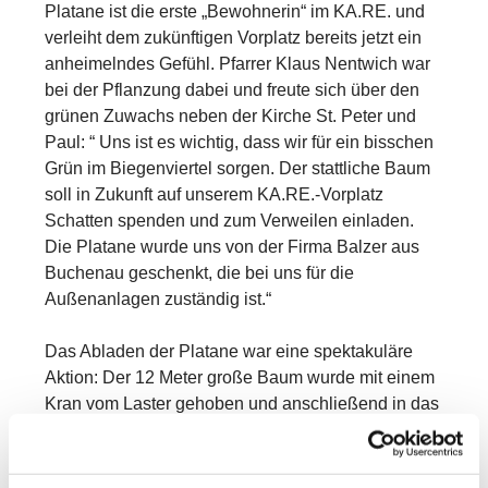
Platane ist die erste „Bewohnerin“ im KA.RE. und
verleiht dem zukünftigen Vorplatz bereits jetzt ein
anheimelndes Gefühl. Pfarrer Klaus Nentwich war
bei der Pflanzung dabei und freute sich über den
grünen Zuwachs neben der Kirche St. Peter und
Paul: “ Uns ist es wichtig, dass wir für ein bisschen
Grün im Biegenviertel sorgen. Der stattliche Baum
soll in Zukunft auf unserem KA.RE.-Vorplatz
Schatten spenden und zum Verweilen einladen.
Die Platane wurde uns von der Firma Balzer aus
Buchenau geschenkt, die bei uns für die
Außenanlagen zuständig ist.“
Das Abladen der Platane war eine spektakuläre
Aktion: Der 12 Meter große Baum wurde mit einem
Kran vom Laster gehoben und anschließend in das
vorbreitete Pflanzloch gesetzt. Jetzt muss der
Wurzelballen gewässert werden, so dass die
Platane gut anwachsen kann, bis das KA.RE. im