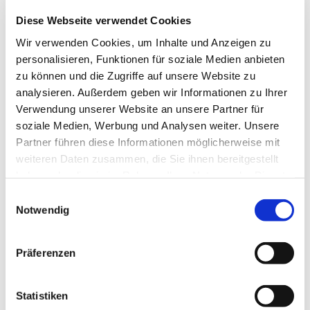
Dezember eigeweiht wird.
Diese Webseite verwendet Cookies
Wir verwenden Cookies, um Inhalte und Anzeigen zu
Im September bekommt die Platane bereits die
personalisieren, Funktionen für soziale Medien anbieten
ersten Nachbarn, dann ziehen bis zu 60 Kinder und
zu können und die Zugriffe auf unsere Website zu
ihre Erzieherinnen und Erzieher in den neuen
analysieren. Außerdem geben wir Informationen zu Ihrer
dreigruppigen Kindergarten im Untergeschoss des
Verwendung unserer Website an unsere Partner für
Neubaus ein.
soziale Medien, Werbung und Analysen weiter. Unsere
Partner führen diese Informationen möglicherweise mit
Im Oktober folgen die Verwaltungsmitarbeiterinnen
weiteren Daten zusammen, die Sie ihnen bereitgestellt
und -mitarbeiter der Gemeinde St. Peter & Paul
haben oder die sie im Rahmen Ihrer Nutzung der Dienste
sowie der Citypastoral, die Katholische
gesammelt haben.
Hochschulgemeinde, Jugendgruppen und
Einwilligungsauswahl
Notwendig
Pfadfinder und 14 Studierende beziehen ihre
Appartements. Außerdem eröffnet das Bistro „Leo“
mit italienischer Küche, Kaffeespezialitäten und
Präferenzen
Eis.
Die Platane wird dann die ersten Blätter verlieren,
Statistiken